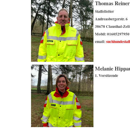
Thomas Reiner
Staffelleiter
Andreasbergerstr. 6
38678 Clausthal-Zell
Mobil: 01605297950
email:
suchhundesta
Melanie Hippa
1. Vorsitzende