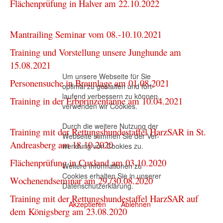
Flächenprüfung in Halver am 22.10.2022
Mantrailing Seminar vom 08.-10.10.2021
Training und Vorstellung unsere Junghunde am
15.08.2021
Um unsere Webseite für Sie
Personensuche in Braunlage am 01.08.2021
optimal zu gestalten und fort-
laufend verbessern zu können,
Training in der Erbprinzentanne am 10.04.2021
verwenden wir Cookies.
Durch die weitere Nutzung der
Training mit der Rettungshundestaffel HarzSAR in St.
Webseite stimmen Sie der Ver-
Andreasberg am 18.10.2020
wendung von Cookies zu.
Flächenprüfung in Cuxland am 03.10.2020
Weitere Informationen zu
Cookies erhalten Sie in unserer
Wochenendseminar am 29./30.08.2020
Datenschutzerklärung
.
Training mit der Rettungshundestaffel HarzSAR auf
Akzeptieren
Ablehnen
dem Königsberg am 23.08.2020