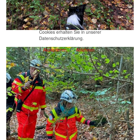
Durch die weitere Nutzung der
Webseite stimmen Sie der Ver-
wendung von Cookies zu.
Weitere Informationen zu
Cookies erhalten Sie in unserer
Datenschutzerklärung
.
Akzeptieren
Ablehnen